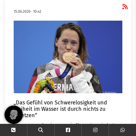
15.06.2026
·
10:42
„Das Gefühl von Schwerelosigkeit und
Freiheit im Wasser ist durch nichts zu
ersetzen“
Wasser war schon immer mein Element, zumindest so
lange meine Erinnerung zurückreicht. Ich war eins