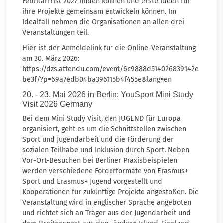
Februarfrist 2027 finden können und erste Ideen für
ihre Projekte gemeinsam entwickeln können. Im
Idealfall nehmen die Organisationen an allen drei
Veranstaltungen teil.
Hier ist der Anmeldelink für die Online-Veranstaltung
am 30. März 2026:
https://dzs.attendu.com/event/6c9888d514026839142e
be3f/?p=69a7edb04ba396115b4f455e&lang=en
20. - 23. Mai 2026 in Berlin: YouSport Mini Study
Visit 2026 Germany
Bei dem Mini Study Visit, den JUGEND für Europa
organisiert, geht es um die Schnittstellen zwischen
Sport und Jugendarbeit und die Förderung der
sozialen Teilhabe und Inklusion durch Sport. Neben
Vor-Ort-Besuchen bei Berliner Praxisbeispielen
werden verschiedene Förderformate von Erasmus+
Sport und Erasmus+ Jugend vorgestellt und
Kooperationen für zukünftige Projekte angestoßen. Die
Veranstaltung wird in englischer Sprache angeboten
und richtet sich an Träger aus der Jugendarbeit und