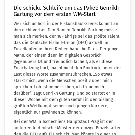
Die schicke Schleife um das Paket: Genrikh
Gartung vor dem ersten WM-Start
Wer sich umhört in der Eiskunstlauf-Szene, kommt an
ihm nicht vorbei. Den Namen Genrikh Gartung müsse
man sich merken, der 18-Jährige sei das größte Talent,
das die Deutsche Eislauf-Union (DEU) aktuell im
Einzellaufen in ihren Reihen habe, heißt es. Der junge
Mann, der einem dann im digitalen Gespräch
gegenübersitzt und freundlich lächelt, als er diese
Einschätzung hört, macht nicht den Eindruck, unter der
Last dieser Worte zusammenzubrechen. „So etwas
stärkt mich, wenn die Menschen positiv über mich
sprechen. Lob ist immer schön, ich freue mich
darüber“, sagt Genrikh Gartung. Und so startet er in
dieser Woche mit dem guten Gefühl in den bislang
größten Wettkampf seiner noch jungen Karriere,
eigentlich nur gewinnen zu können.
Bei der WM in Tschechiens Hauptstadt Prag ist der
amtierende deutsche Meister der einzige Einzelstarter,
den die DEU aufs Eis schickt. Man könnte in einer so