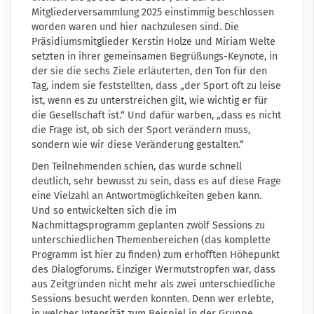
Mitgliederversammlung 2025 einstimmig beschlossen
worden waren und
hier
nachzulesen sind. Die
Präsidiumsmitglieder Kerstin Holze und Miriam Welte
setzten in ihrer gemeinsamen Begrüßungs-Keynote, in
der sie die sechs Ziele erläuterten, den Ton für den
Tag, indem sie feststellten, dass „der Sport oft zu leise
ist, wenn es zu unterstreichen gilt, wie wichtig er für
die Gesellschaft ist.“ Und dafür warben, „dass es nicht
die Frage ist, ob sich der Sport verändern muss,
sondern wie wir diese Veränderung gestalten.“
Den Teilnehmenden schien, das wurde schnell
deutlich, sehr bewusst zu sein, dass es auf diese Frage
eine Vielzahl an Antwortmöglichkeiten geben kann.
Und so entwickelten sich die im
Nachmittagsprogramm geplanten zwölf Sessions zu
unterschiedlichen Themenbereichen (das komplette
Programm ist
hier
zu finden) zum erhofften Höhepunkt
des Dialogforums. Einziger Wermutstropfen war, dass
aus Zeitgründen nicht mehr als zwei unterschiedliche
Sessions besucht werden konnten. Denn wer erlebte,
in welcher Intensität zum Beispiel in der Gruppe