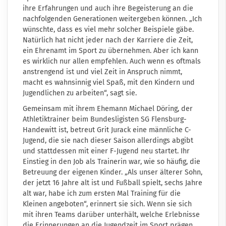
ihre Erfahrungen und auch ihre Begeisterung an die
nachfolgenden Generationen weitergeben können. „Ich
wünschte, dass es viel mehr solcher Beispiele gäbe.
Natürlich hat nicht jeder nach der Karriere die Zeit,
ein Ehrenamt im Sport zu übernehmen. Aber ich kann
es wirklich nur allen empfehlen. Auch wenn es oftmals
anstrengend ist und viel Zeit in Anspruch nimmt,
macht es wahnsinnig viel Spaß, mit den Kindern und
Jugendlichen zu arbeiten“, sagt sie.
Gemeinsam mit ihrem Ehemann Michael Döring, der
Athletiktrainer beim Bundesligisten SG Flensburg-
Handewitt ist, betreut Grit Jurack eine männliche C-
Jugend, die sie nach dieser Saison allerdings abgibt
und stattdessen mit einer F-Jugend neu startet. Ihr
Einstieg in den Job als Trainerin war, wie so häufig, die
Betreuung der eigenen Kinder. „Als unser älterer Sohn,
der jetzt 16 Jahre alt ist und Fußball spielt, sechs Jahre
alt war, habe ich zum ersten Mal Training für die
Kleinen angeboten“, erinnert sie sich. Wenn sie sich
mit ihren Teams darüber unterhält, welche Erlebnisse
die Erinnerungen an die Jugendzeit im Sport prägen,