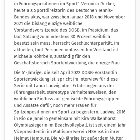
in Führungspositionen im Sport“. Veronika Rücker,
heute als Sportdirektorin des Deutschen Tennis-
Bundes aktiv, war zwischen Januar 2018 und November
2021 die bislang einzige weibliche
Vorstandsvorsitzende des DOSB. Im Präsidium, das
laut Satzung zu mindestens 30 Prozent weiblich
besetzt sein muss, herrscht Geschlechterparität. Im
aktuellen, fünf Personen umfassenden Vorstand ist
Michaela Röhrbein, zuständig für den
Geschäftsbereich Sportentwicklung, die einzige Frau.
Die 51-Jährige, die seit April 2022 DOSB-Vorständin
Sportentwicklung ist, spricht im Interview für diese
Serie mit Laura Ludwig über Erfahrungen aus der
Führungsarbeit, stereotype Verhaltensweisen, den
weiblichen Einfluss auf gemischte Führungsgruppen
und Ansätze dafür, noch mehr Frauen für
Spitzenpositionen im Sport zu begeistern. Ludwig, 2016
in Rio de Janeiro gemeinsam mit Kira Walkenhorst
Olympiasiegerin im Beachvolleyball, ist seit einem Jahr
Vizepräsidentin im Multisportverein HSV e.V. in ihrer
Heimat Hamburg. Die 40-Jährige ist außerdem Mutter