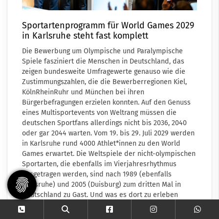
Sportartenprogramm für World Games 2029
in Karlsruhe steht fast komplett
Die Bewerbung um Olympische und Paralympische
Spiele fasziniert die Menschen in Deutschland, das
zeigen bundesweite Umfragewerte genauso wie die
Zustimmungszahlen, die die Bewerberregionen Kiel,
KölnRheinRuhr und München bei ihren
Bürgerbefragungen erzielen konnten. Auf den Genuss
eines Multisportevents von Weltrang müssen die
deutschen Sportfans allerdings nicht bis 2036, 2040
oder gar 2044 warten. Vom 19. bis 29. Juli 2029 werden
in Karlsruhe rund 4000 Athlet*innen zu den World
Games erwartet. Die Weltspiele der nicht-olympischen
Sportarten, die ebenfalls im Vierjahresrhythmus
ausgetragen werden, sind nach 1989 (ebenfalls
Karlsruhe) und 2005 (Duisburg) zum dritten Mal in
Deutschland zu Gast. Und was es dort zu erleben
geben wird, das hat am vergangenen Samstag erste
Konturen erhalten. Auf seiner Generalversammlung in